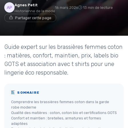
Agnes Petit
16 mars 2026
13 min de lecture
Historienne de la mode
Partager cette page
Guide expert sur les brassières femmes coton
: matières, confort, maintien, prix, labels bio
GOTS et association avec t shirts pour une
lingerie éco responsable.
SOMMAIRE
Comprendre les brassières femmes coton dans la garde
robe moderne
Qualité des matières : coton, coton bio et certifications GOTS
Confort et maintien : bretelles, armatures et formes
adaptées