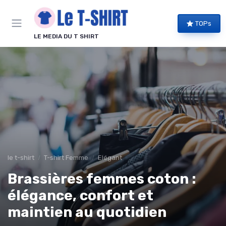
Panneau de gestion des cookies
TOPs
LE MEDIA DU T SHIRT
le t-shirt
T-shirt Femme
Elégant
Brassières femmes coton :
élégance, confort et
maintien au quotidien