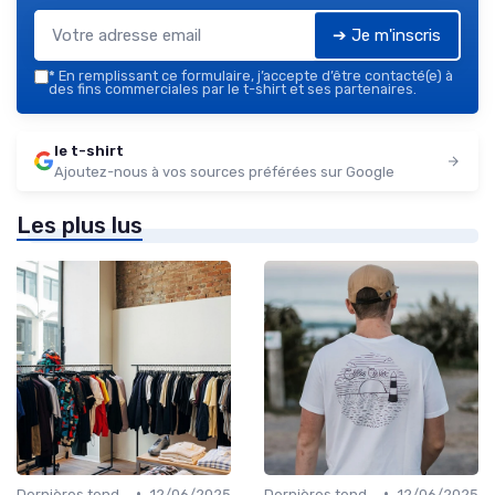
➔ Je m'inscris
*
En remplissant ce formulaire, j’accepte d’être contacté(e) à
des fins commerciales par le t-shirt et ses partenaires.
le t-shirt
Ajoutez-nous à vos sources préférées sur Google
Les plus lus
•
•
Dernières tendances
12/06/2025
Dernières tendances
12/06/2025