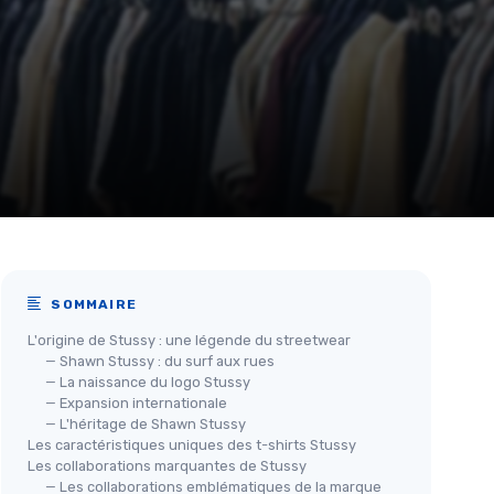
SOMMAIRE
L'origine de Stussy : une légende du streetwear
— Shawn Stussy : du surf aux rues
— La naissance du logo Stussy
— Expansion internationale
— L'héritage de Shawn Stussy
Les caractéristiques uniques des t-shirts Stussy
Les collaborations marquantes de Stussy
— Les collaborations emblématiques de la marque