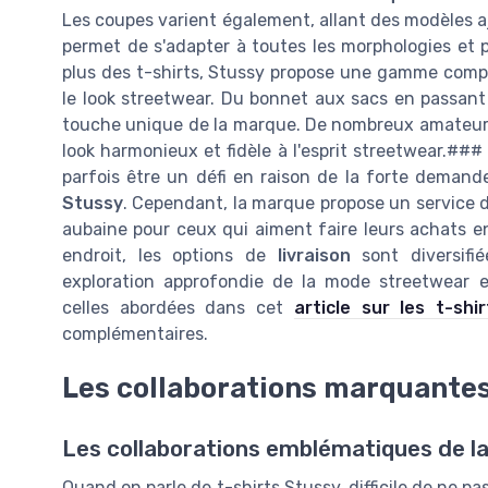
Les coupes varient également, allant des modèles aj
permet de s'adapter à toutes les morphologies e
plus des t-shirts, Stussy propose une gamme compl
le look streetwear. Du bonnet aux sacs en passant
touche unique de la marque. De nombreux amateurs 
look harmonieux et fidèle à l'esprit streetwear.### 
parfois être un défi en raison de la forte demande
Stussy
. Cependant, la marque propose un service 
aubaine pour ceux qui aiment faire leurs achats en 
endroit, les options de
livraison
sont diversifi
exploration approfondie de la mode streetwear
celles abordées dans cet
article sur les t-shi
complémentaires.
Les collaborations marquantes
Les collaborations emblématiques de l
Quand on parle de t-shirts Stussy, difficile de ne pa