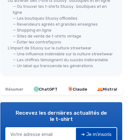
Où acheter des t-shirts Stussy : boutiques et en ligne
— Où trouver les t-shirts Stussy : boutiques et en
ligne
— Les boutiques Stussy officielles
— Revendeurs agréés et grandes enseignes
— Shopping en ligne
— Sites de vente de t-shirts vintage
— Éviter les contrefaçons
L'impact de Stussy sur la culture streetwear
— Une influence indéniable sur la culture streetwear
— Les chiffres témoignent du succès inébranlable
— Un label qui transcende les générations
Résumer
ChatGPT
Claude
Mistral
Recevez les dernières actualités de
le t-shirt
➔ Je m'inscris