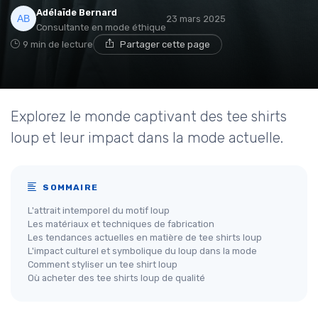
Adélaïde Bernard
23 mars 2025
Consultante en mode éthique
9 min de lecture
Partager cette page
Explorez le monde captivant des tee shirts
loup et leur impact dans la mode actuelle.
SOMMAIRE
L'attrait intemporel du motif loup
Les matériaux et techniques de fabrication
Les tendances actuelles en matière de tee shirts loup
L'impact culturel et symbolique du loup dans la mode
Comment styliser un tee shirt loup
Où acheter des tee shirts loup de qualité