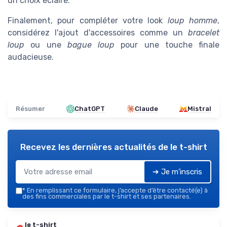
un choix éclairé.
Finalement, pour compléter votre look
loup homme
,
considérez l'ajout d'accessoires comme un
bracelet
loup
ou une
bague loup
pour une touche finale
audacieuse.
Résumer
ChatGPT
Claude
Mistral
Recevez les dernières actualités de
le t-shirt
➔ Je m'inscris
*
En remplissant ce formulaire, j’accepte d’être contacté(e) à
des fins commerciales par le t-shirt et ses partenaires.
le t-shirt