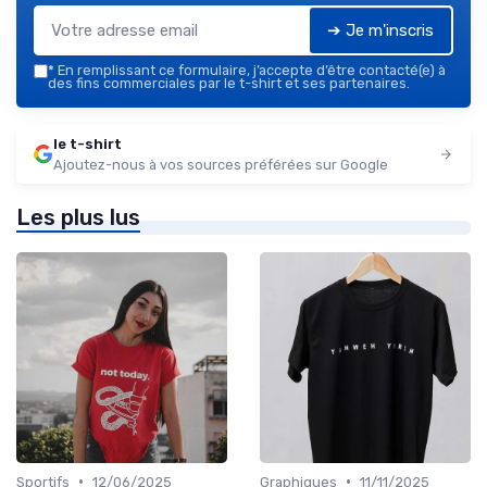
➔ Je m'inscris
*
En remplissant ce formulaire, j’accepte d’être contacté(e) à
des fins commerciales par le t-shirt et ses partenaires.
le t-shirt
Ajoutez-nous à vos sources préférées sur Google
Les plus lus
•
•
Sportifs
12/06/2025
Graphiques
11/11/2025