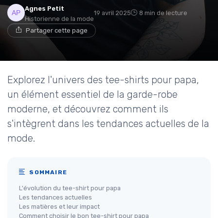
Agnes Petit
19 avril 2025
8 min de lecture
Historienne de la mode
Partager cette page
Explorez l'univers des tee-shirts pour papa,
un élément essentiel de la garde-robe
moderne, et découvrez comment ils
s'intègrent dans les tendances actuelles de la
mode.
SOMMAIRE
L'évolution du tee-shirt pour papa
Les tendances actuelles
Les matières et leur impact
Comment choisir le bon tee-shirt pour papa