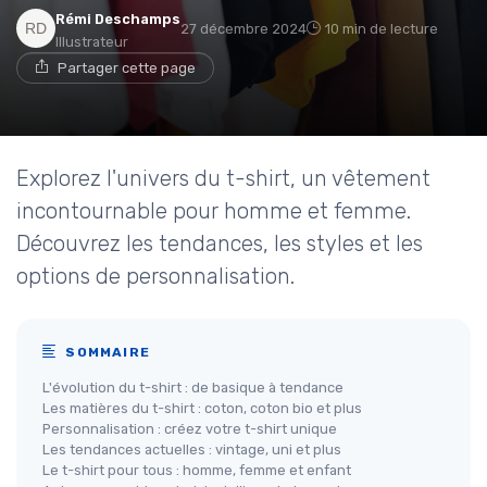
Rémi Deschamps
27 décembre 2024
10 min de lecture
Illustrateur
Partager cette page
Explorez l'univers du t-shirt, un vêtement
incontournable pour homme et femme.
Découvrez les tendances, les styles et les
options de personnalisation.
SOMMAIRE
L'évolution du t-shirt : de basique à tendance
Les matières du t-shirt : coton, coton bio et plus
Personnalisation : créez votre t-shirt unique
Les tendances actuelles : vintage, uni et plus
Le t-shirt pour tous : homme, femme et enfant