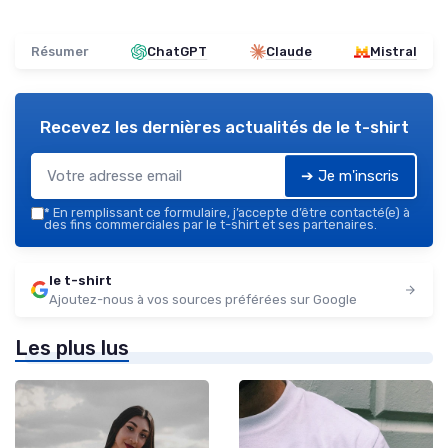
Résumer
ChatGPT
Claude
Mistral
Recevez les dernières actualités de
le t-shirt
➔ Je m'inscris
*
En remplissant ce formulaire, j’accepte d’être contacté(e) à
des fins commerciales par le t-shirt et ses partenaires.
le t-shirt
Ajoutez-nous à vos sources préférées sur Google
Les plus lus