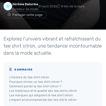
Jérôme Delorme
31 août 2025
8 min de lecture
Curateur de mode
Partager cette page
Explorez l'univers vibrant et rafraîchissant du
tee shirt citron, une tendance incontournable
dans la mode actuelle.
SOMMAIRE
L'histoire du tee shirt citron
Pourquoi choisir un tee shirt citron ?
Comment porter le tee shirt citron ?
Les matériaux et la qualité des tee shirts citron
Les marques qui adoptent le tee shirt citron
L'impact environnemental des tee shirts citron