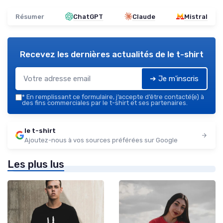
Résumer
ChatGPT
Claude
Mistral
Recevez les dernières actualités de
le t-shirt
➔ Je m'inscris
*
En remplissant ce formulaire, j’accepte d’être contacté(e) à
des fins commerciales par le t-shirt et ses partenaires.
le t-shirt
Ajoutez-nous à vos sources préférées sur Google
Les plus lus