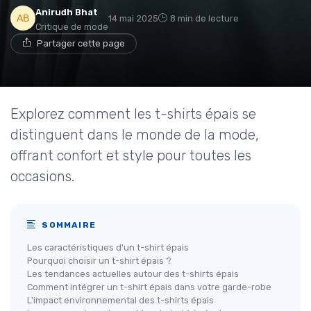
Anirudh Bhat
14 mai 2025
8 min de lecture
Critique de mode
Partager cette page
Explorez comment les t-shirts épais se
distinguent dans le monde de la mode,
offrant confort et style pour toutes les
occasions.
SOMMAIRE
Les caractéristiques d'un t-shirt épais
Pourquoi choisir un t-shirt épais ?
Les tendances actuelles autour des t-shirts épais
Comment intégrer un t-shirt épais dans votre garde-robe
L'impact environnemental des t-shirts épais