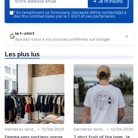
➔ Je m'inscris
*
En remplissant ce formulaire, j’accepte d’être contacté(e) à
des fins commerciales par le t-shirt et ses partenaires.
le t-shirt
Ajoutez-nous à vos sources préférées sur Google
Les plus lus
•
•
Dernières tendances
12/06/2025
Dernières tendances
12/06/2025
Femme sans soutiens-gorge
T shirt fruit of the loom : le