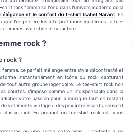
tte authenticité intemporelle tout en intégrant des
-shirt rock femme se fond dans l'univers moderne de la
r
l'élégance et le confort du t-shirt Isabel Marant
. En
u que l'on préfère les interprétations modernes, le tee-
les femmes avec style et caractère.
 femme rock ?
e rock ?
k femme, ce parfait mélange entre style décontracté et
nsforme instantanément en icône du rock, capturant
de tout autre groupe légendaire. Le tee-shirt rock noir
es courtes, s'impose comme un indispensable dans la
afficher votre passion pour la musique tout en restant
e de vetements vintage à des prix intéressants, souvent
classic rock. En prenant un tee-shirt rock roll, vous
ntractée ou une sortie entre amis, il s'adapte à de