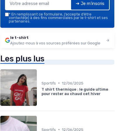
➔ Je m'inscris
*
En remplissant ce formulaire, j’accepte d’être
contacté(e) à des fins commerciales par le t-shirt et ses
partenaires.
le t-shirt
Ajoutez-nous à vos sources préférées sur Google
Les plus lus
•
Sportifs
12/06/2025
T shirt thermique : le guide ultime
pour rester au chaud cet hiver
•
Sportifs
12/06/2025