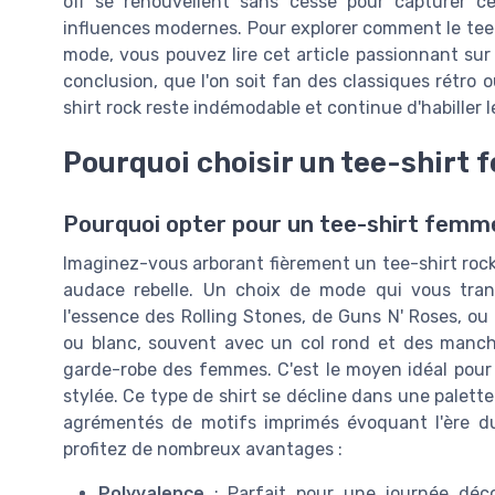
off se renouvellent sans cesse pour capturer ce
influences modernes. Pour explorer comment le tee
mode, vous pouvez lire cet article passionnant su
conclusion, que l'on soit fan des classiques rétro o
shirt rock reste indémodable et continue d'habiller 
Pourquoi choisir un tee-shirt
Pourquoi opter pour un tee-shirt femm
Imaginez-vous arborant fièrement un tee-shirt roc
audace rebelle. Un choix de mode qui vous tra
l'essence des Rolling Stones, de Guns N' Roses, ou 
ou blanc, souvent avec un col rond et des manch
garde-robe des femmes. C'est le moyen idéal pour 
stylée. Ce type de shirt se décline dans une palett
agrémentés de motifs imprimés évoquant l'ère du 
profitez de nombreux avantages :
Polyvalence
: Parfait pour une journée déco