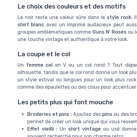
Le choix des couleurs et des motifs
Le noir reste une valeur sûre dans le
style rock
. 
shirt blanc
avec un imprimé audacieux peut aussi 
groupes emblématiques comme
Guns N' Roses
ou 
une touche vintage et authentique à votre look.
La coupe et le col
Un
femme col
en V ou un col rond ? Tout dépen
silhouette, tandis que le col rond donne un look pl
un style estival ou longues pour un look plus roc
comme des épaulettes ou des clous pour accentuer l
Les petits plus qui font mouche
Broderies et pins :
Ajoutez des
pins
ou des bro
permet de créer un look unique qui vous ressem
Effet vieilli :
Un
shirt vintage
ou usé donne u
souvent recherché pour son charme rétro.