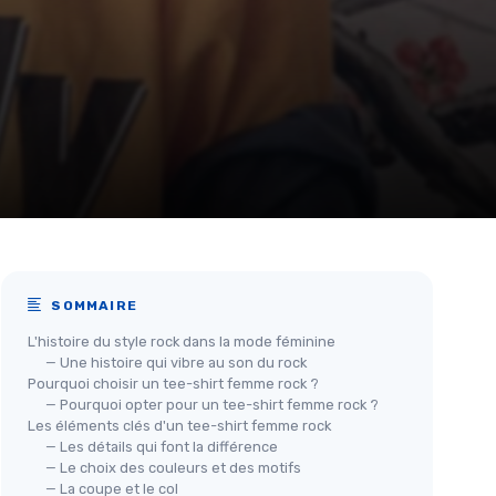
SOMMAIRE
L'histoire du style rock dans la mode féminine
— Une histoire qui vibre au son du rock
Pourquoi choisir un tee-shirt femme rock ?
— Pourquoi opter pour un tee-shirt femme rock ?
Les éléments clés d'un tee-shirt femme rock
— Les détails qui font la différence
— Le choix des couleurs et des motifs
— La coupe et le col