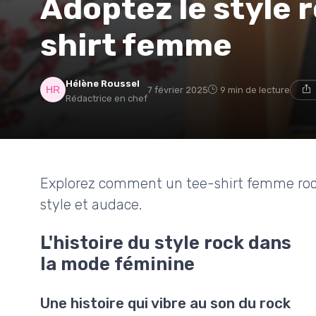
Adoptez le style 
shirt femme
Hélène Roussel
7 février 2025
9 min de lecture
Rédactrice en chef
Explorez comment un tee-shirt femme roc
style et audace.
L'histoire du style rock dans
la mode féminine
Une histoire qui vibre au son du rock